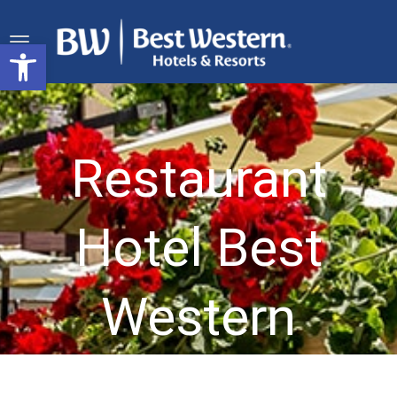
Werkzeugleiste öffnen
Restaurant
Hotel Best
Western
Central Arad