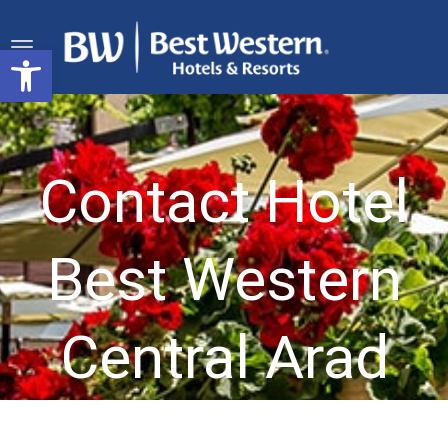
Deschide bara de unelte
Contact Hotel
Best Western
Central Arad