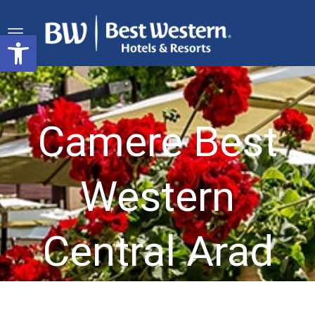
Deschide bara de unelte
Camere Best
Western
Central Arad