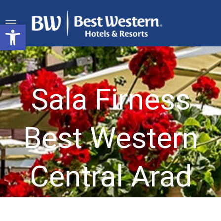
Deschide bara de unelte
Sala Firness
Best Western
Central Arad